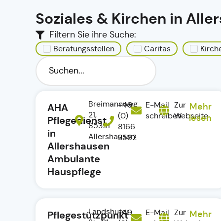
Soziales & Kirchen in All
Filtern Sie ihre Suche:
Beratungsstellen
Caritas
Kirch
Breimannweg
+49
E-Mail
Zur
AHA
Mehr
21,
(0)
schreiben
Webseite
lesen
Pflegedienst
85391
8166
in
Allershausen
3582
Allershausen
Ambulante
Hauspflege
Landshuter
+49
E-Mail
Zur
Pflegestützpunkt
Mehr