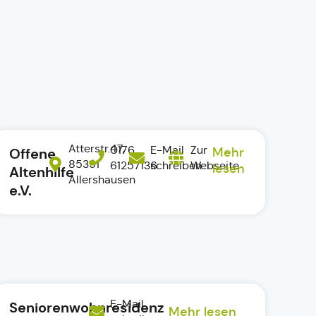
Atterstr.47,
0176
E-Mail
Zur
Offene
Mehr
85391
61257136
schreiben
Webseite
lesen
Altenhilfe
Allershausen
e.V.
E-Mail
Seniorenwohnresidenz
Mehr lesen