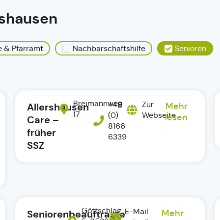
ershausen
e & Pfarramt
Nachbarschaftshilfe
Senioren
Breimannweg
+49
Zur
Allershausen
Mehr
17
(0)
Webseite
lesen
Care –
8166
früher
6339
SSZ
Göttschlag
E-Mail
Seniorenbeauftragte
Mehr