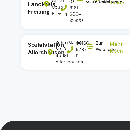
Str. 31,
(0)
schreiben
Webseite
lesen
Landkreis
85356
8161
Freising
Freising
600-
32320
Schroßlacher
08166
Zur
Sozialstation
Mehr
Str. 3,
6787-
Webseite
lesen
Allershausen
85391
11
Allershausen