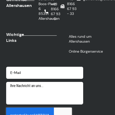
Boos-Platz
8166
+49
Allershausen
6
67 93
8166
85391
- 33
67 93
Allershausen
- 0
Wichtige
Alles rund um
Links
Allershausen
Online Bürgerservice