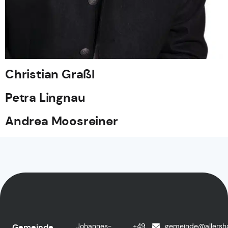
Christian Graßl
Petra Lingnau
Andrea Moosreiner
Johannes-
+49
gemeinde@allersh
Gemeinde