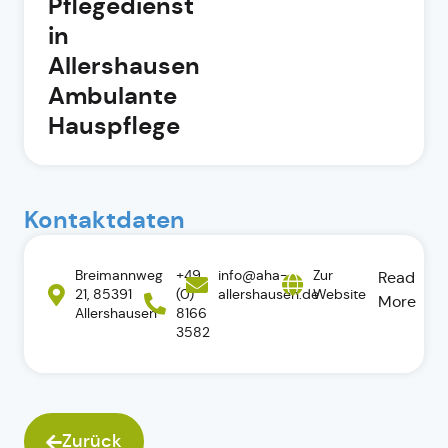
Pflegedienst
in
Allershausen
Ambulante
Hauspflege
Kontaktdaten
Breimannweg
+49
info@aha-
Zur
Read
21, 85391
(0)
allershausen.de
Website
More
Allershausen
8166
3582
Zurück