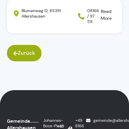
Blumenweg 12, 85391
08166
Read
Allershausen
/ 97
More
59
Zurück
Johannes-
+49
gemeinde@allersh
Gemeinde
Boos-Platz
8166
+49
Allershausen