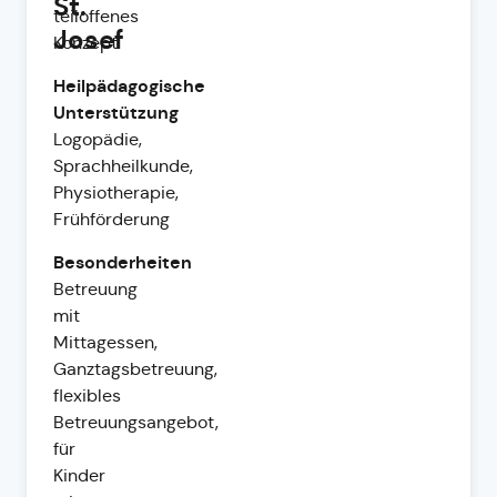
St.
teiloffenes
Josef
Konzept
Heilpädagogische
Unterstützung
Logopädie,
Sprachheilkunde,
Physiotherapie,
Frühförderung
Besonderheiten
Betreuung
mit
Mittagessen,
Ganztagsbetreuung,
flexibles
Betreuungsangebot,
für
Kinder