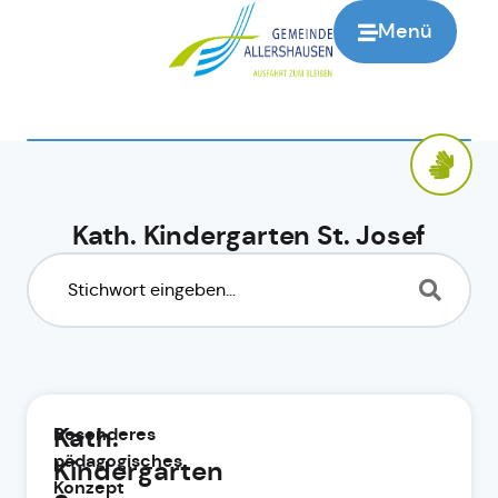
Menü
Kath. Kindergarten St. Josef
Kath.
Besonderes
pädagogisches
Kindergarten
Konzept