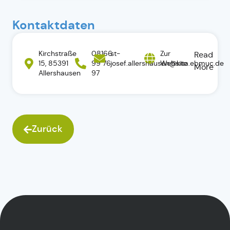
Kontaktdaten
Kirchstraße
08166
st-
Zur
Read
15, 85391
99 76
josef.allershausen@kita.ebmuc.de
Website
More
Allershausen
97
Zurück