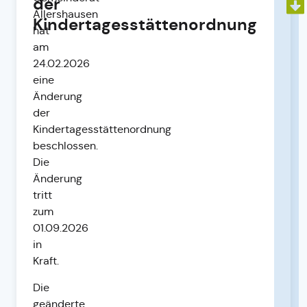
der
Allershausen
Kindertagesstättenordnung
hat
am
24.02.2026
eine
Änderung
der
Kindertagesstättenordnung
beschlossen.
Die
Änderung
tritt
zum
01.09.2026
in
Kraft.
Die
geänderte