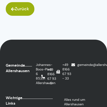
Zurück
Johannes-
+49
gemeinde@allersh
Gemeinde
Boos-Platz
8166
+49
Allershausen
6
67 93
8166
85391
- 33
67 93
Allershausen
- 0
Wichtige
Alles rund um
Links
Allershausen