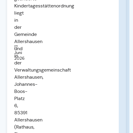
Kindertagesstättenordnung
liegt
in
der
Gemeinde
Allershausen
17.
und
Juni
in
2026
der
Verwaltungsgemeinschaft
Allershausen,
Johannes-
Boos-
Platz
6,
85391
Allershausen
(Rathaus,