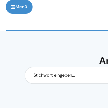
Menü
A