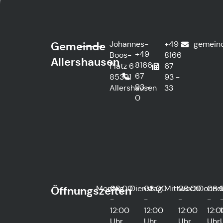
Johannes-
+49
gemein
Gemeinde
+49
Boos-
8166
Allershausen
8166
Platz 6
67
67
85391
93 -
93 -
Allershausen
33
0
Montag
08:00
Dienstag
08:00
Mittwoch
08:00
Donne
08:
Öffnungszeiten
-
-
-
-
12:00
12:00
12:00
12:0
Uhr
Uhr
Uhr
Uhr