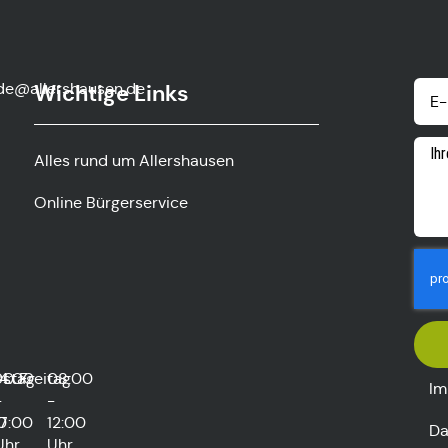
de@allershausen.de
Wichtige Links
Alles rund um Allershausen
Online Bürgerservice
rstag
00
14:00
Freitag
08:00
Im
-
-
0
17:00
12:00
Da
Uhr
Uhr