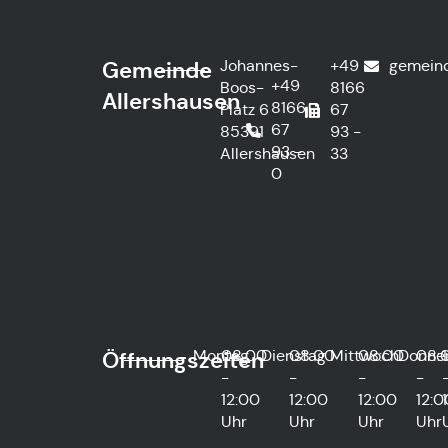
Johannes-
+49
gemein
Gemeinde
+49
Boos-
8166
Allershausen
8166
Platz 6
67
67
85391
93 -
93 -
Allershausen
33
0
Montag
08:00
Dienstag
08:00
Mittwoch
08:00
Donne
08:
Öffnungszeiten
-
-
-
-
12:00
12:00
12:00
12:0
Uhr
Uhr
Uhr
Uhr