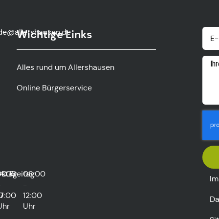
de@allershausen.de
Wichtige Links
Alles rund um Allershausen
Online Bürgerservice
rstag
00
14:00
Freitag
08:00
Im
-
-
0
17:00
12:00
Da
Uhr
Uhr