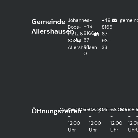
Johannes-
+49
gemein
Gemeinde
+49
Boos-
8166
Allershausen
8166
Platz 6
67
67
85391
93 -
93 -
Allershausen
33
0
Montag
08:00
Dienstag
08:00
Mittwoch
08:00
Donne
08:
Öffnungszeiten
-
-
-
-
12:00
12:00
12:00
12:0
Uhr
Uhr
Uhr
Uhr