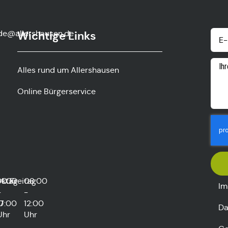
de@allershausen.de
Wichtige Links
Alles rund um Allershausen
Online Bürgerservice
rstag
00
14:00
Freitag
08:00
Im
-
-
0
17:00
12:00
Da
Uhr
Uhr