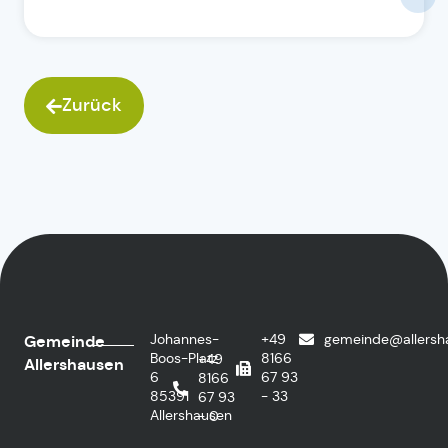
Zurück
Johannes-
+49
gemeinde@allersh
Gemeinde
Boos-Platz
8166
+49
Allershausen
6
67 93
8166
85391
- 33
67 93
Allershausen
- 0