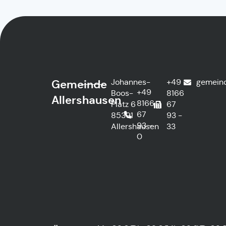
Johannes-
+49
gemein
Gemeinde
+49
Boos-
8166
Allershausen
8166
Platz 6
67
67
85391
93 -
93 -
Allershausen
33
0