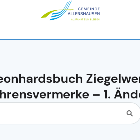
eonhardsbuch Ziegelwe
hrensvermerke – 1. Än