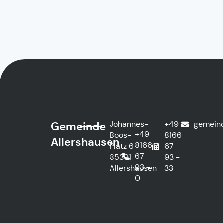
Johannes-
+49
gemein
Gemeinde
+49
Boos-
8166
Allershausen
8166
Platz 6
67
67
85391
93 -
93 -
Allershausen
33
0