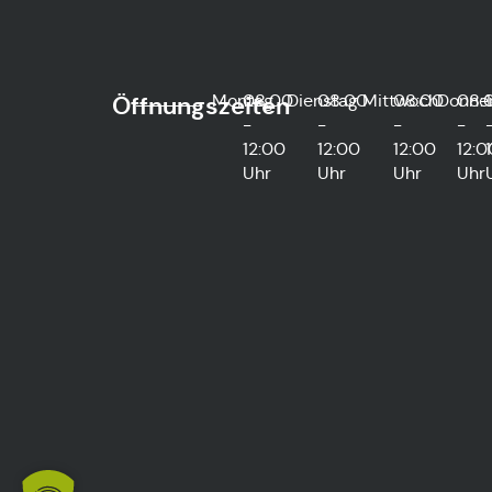
Montag
08:00
Dienstag
08:00
Mittwoch
08:00
Donne
08:
Öffnungszeiten
-
-
-
-
12:00
12:00
12:00
12:0
Uhr
Uhr
Uhr
Uhr