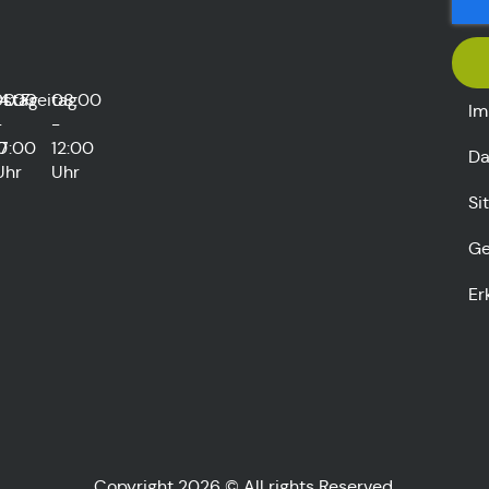
rstag
00
14:00
Freitag
08:00
Im
-
-
0
17:00
12:00
Da
Uhr
Uhr
Si
Ge
Er
Copyright 2026 © All rights Reserved.