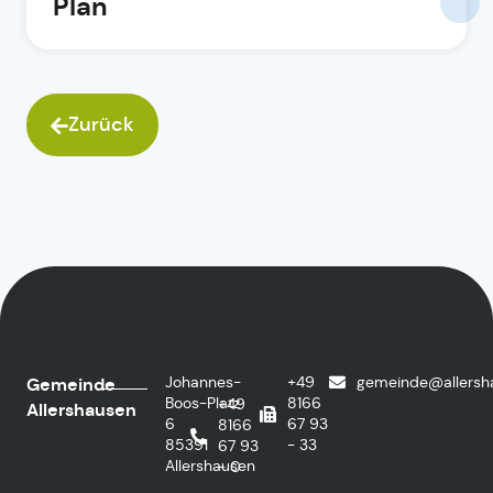
Plan
Zurück
Johannes-
+49
gemeinde@allersh
Gemeinde
Boos-Platz
8166
+49
Allershausen
6
67 93
8166
85391
- 33
67 93
Allershausen
- 0