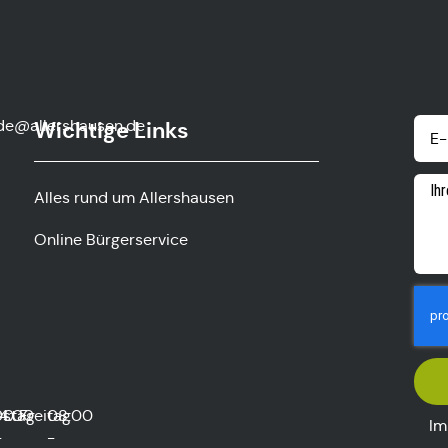
de@allershausen.de
Wichtige Links
Alles rund um Allershausen
Online Bürgerservice
rstag
00
14:00
Freitag
08:00
Im
-
-