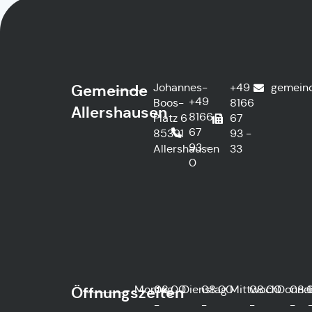
Johannes-
+49
gemein
Gemeinde
+49
Boos-
8166
Allershausen
8166
Platz 6
67
67
85391
93 -
93 -
Allershausen
33
0
Montag
08:00
Dienstag
08:00
Mittwoch
08:00
Donne
08:
Öffnungszeiten
-
-
-
-