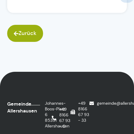
Zurück
Johannes-
+49
gemeinde@allersh
Gemeinde
Boos-Platz
8166
+49
Allershausen
6
67 93
8166
85391
- 33
67 93
Allershausen
- 0