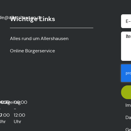
de@allershausen.de
Wichtige Links
Alles rund um Allershausen
Online Bürgerservice
rstag
00
14:00
Freitag
08:00
Im
-
-
0
17:00
12:00
Da
Uhr
Uhr
Ge