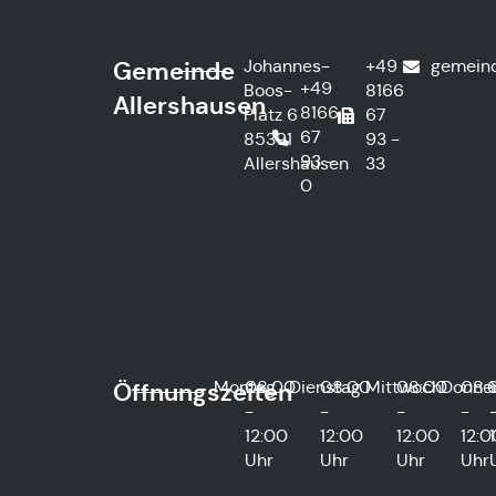
Johannes-
+49
gemein
Gemeinde
+49
Boos-
8166
Allershausen
8166
Platz 6
67
67
85391
93 -
93 -
Allershausen
33
0
Montag
08:00
Dienstag
08:00
Mittwoch
08:00
Donne
08:
Öffnungszeiten
-
-
-
-
12:00
12:00
12:00
12:0
Uhr
Uhr
Uhr
Uhr