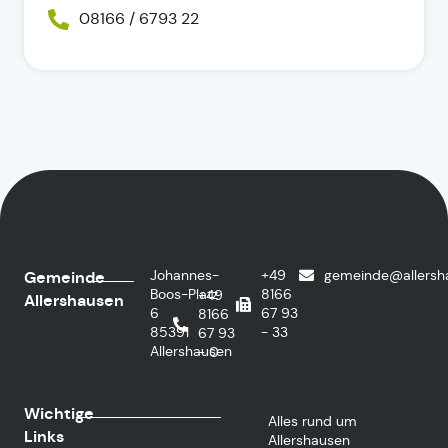
08166 / 6793 22
Johannes-
+49
gemeinde@allersh
Gemeinde
Boos-Platz
8166
+49
Allershausen
6
67 93
8166
85391
- 33
67 93
Allershausen
- 0
Wichtige
Alles rund um
Links
Allershausen