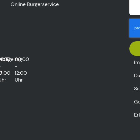
Online Bürgerservice
rstag
00
14:00
Freitag
08:00
Im
-
-
0
17:00
12:00
Da
Uhr
Uhr
Si
Ge
Er