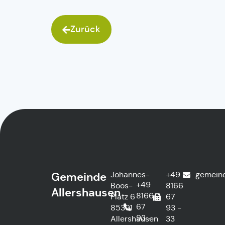
Zurück
Johannes-
+49
gemein
Gemeinde
+49
Boos-
8166
Allershausen
8166
Platz 6
67
67
85391
93 -
93 -
Allershausen
33