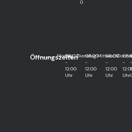
0
Montag
08:00
Dienstag
08:00
Mittwoch
08:00
Donne
08:
Öffnungszeiten
-
-
-
-
12:00
12:00
12:00
12:0
Uhr
Uhr
Uhr
Uhr