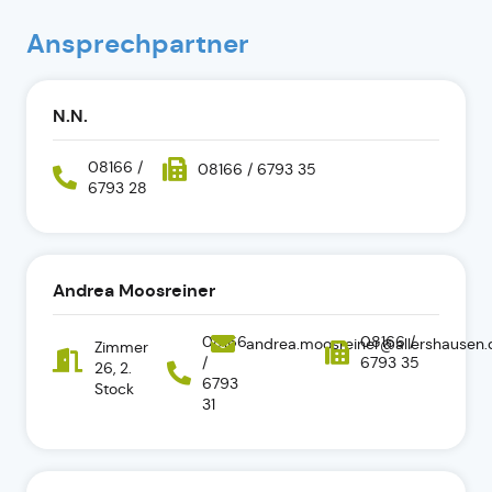
Ansprechpartner
N.N.
08166 /
08166 / 6793 35
6793 28
Andrea Moosreiner
08166
08166 /
andrea.moosreiner@allershausen.
Zimmer
/
6793 35
26, 2.
6793
Stock
31