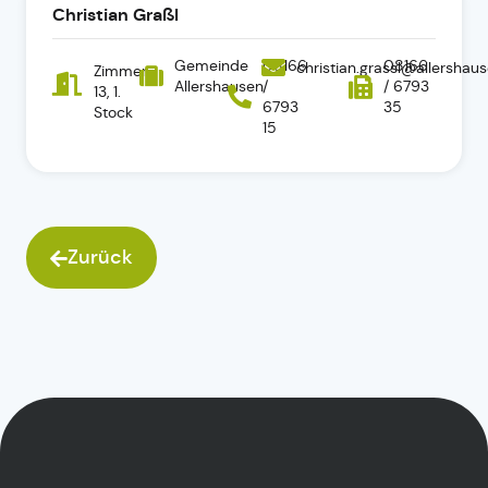
Christian Graßl
Gemeinde
08166
08166
christian.grassl@allershau
Zimmer
Allershausen
/
/ 6793
13, 1.
6793
35
Stock
15
Zurück