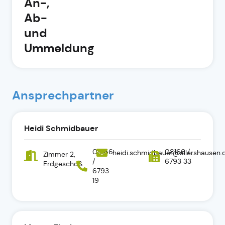
An-,
Ab-
und
Ummeldung
Ansprechpartner
Heidi Schmidbauer
08166
08166 /
heidi.schmidbauer@allershausen.
Zimmer 2,
/
6793 33
Erdgeschoß
6793
19