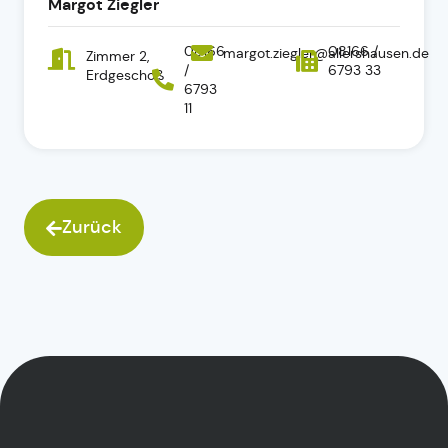
Margot Ziegler
08166
08166 /
margot.ziegler@allershausen.de
Zimmer 2,
/
6793 33
Erdgeschoß
6793
11
Zurück