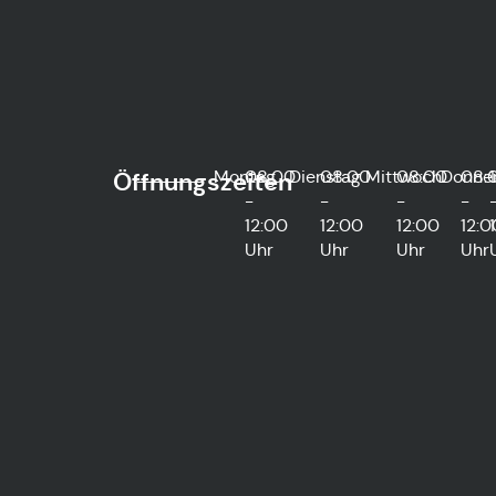
Montag
08:00
Dienstag
08:00
Mittwoch
08:00
Donne
08:
Öffnungszeiten
-
-
-
-
12:00
12:00
12:00
12:0
Uhr
Uhr
Uhr
Uhr