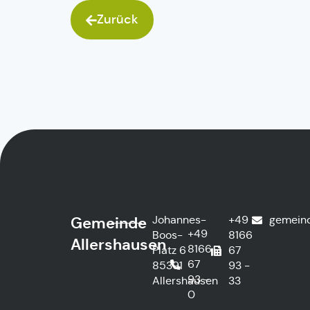
Zurück
Johannes-
+49
gemein
Gemeinde
+49
Boos-
8166
Allershausen
8166
Platz 6
67
67
85391
93 -
93 -
Allershausen
33
0