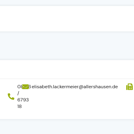
08166
elisabeth.lackermeier@allershausen.de
/
6793
18