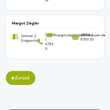
19
Margot Ziegler
08166
08166 /
margot.ziegler@allershausen.de
Zimmer 2,
/
6793 33
Erdgeschoß
6793
11
Zurück