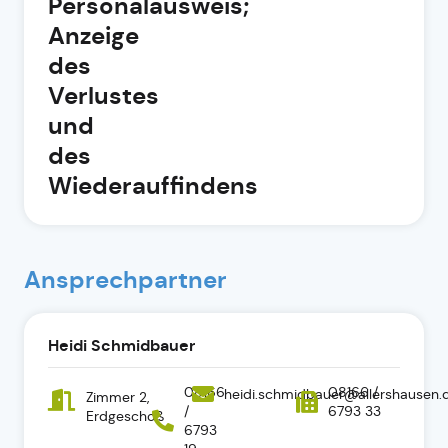
Personalausweis;
Anzeige
des
Verlustes
und
des
Wiederauffindens
Ansprechpartner
Heidi Schmidbauer
08166
08166 /
heidi.schmidbauer@allershausen.
Zimmer 2,
/
6793 33
Erdgeschoß
6793