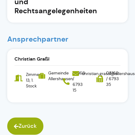
und
Rechtsangelegenheiten
Ansprechpartner
Christian Graßl
Gemeinde
08166
08166
christian.grassl@allershau
Zimmer
Allershausen
/
/ 6793
13, 1.
6793
35
Stock
15
Zurück