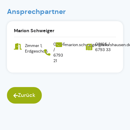
Ansprechpartner
Marion Schweiger
08166
08166 /
marion.schweiger@allershausen.d
Zimmer 1,
/
6793 33
Erdgeschoß
6793
21
Zurück