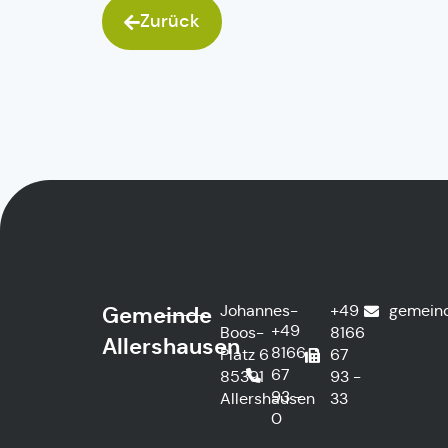
Zurück
Johannes-
+49
gemein
Gemeinde
+49
Boos-
8166
Allershausen
8166
Platz 6
67
67
85391
93 -
93 -
Allershausen
33
0