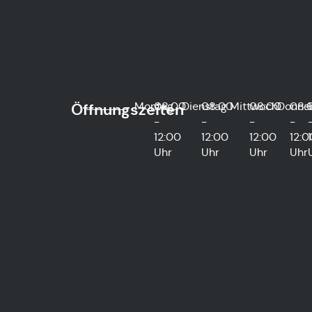
Montag
08:00
Dienstag
08:00
Mittwoch
08:00
Donne
08:
Öffnungszeiten
-
-
-
-
12:00
12:00
12:00
12:0
Uhr
Uhr
Uhr
Uhr