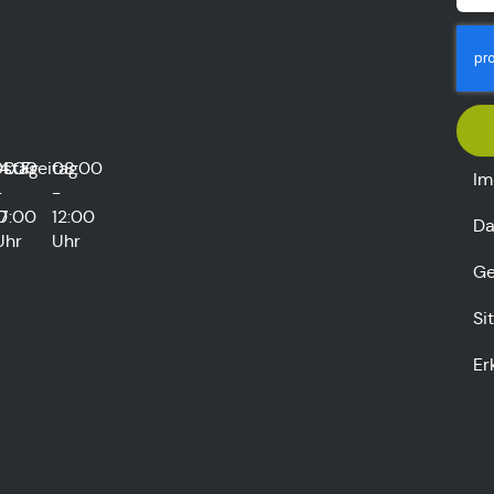
rstag
00
14:00
Freitag
08:00
Im
-
-
0
17:00
12:00
Da
Uhr
Uhr
Ge
Si
Er