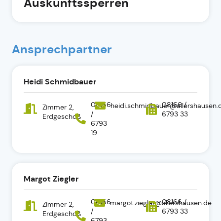
Auskunftssperren
Ansprechpartner
Heidi Schmidbauer
08166
08166 /
heidi.schmidbauer@allershausen.
Zimmer 2,
/
6793 33
Erdgeschoß
6793
19
Margot Ziegler
08166
08166 /
margot.ziegler@allershausen.de
Zimmer 2,
/
6793 33
Erdgeschoß
6793