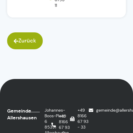
11
Zurück
Johannes-
+49
gemeinde@allersh
Gemeinde
Boos-Platz
8166
+49
Allershausen
6
67 93
8166
85391
- 33
67 93
Allershausen