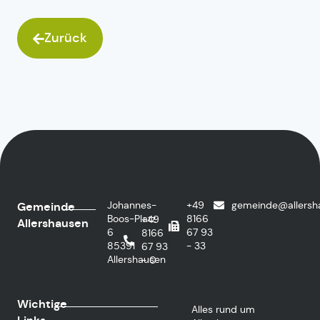
Zurück
Johannes-
+49
gemeinde@allersh
Gemeinde
Boos-Platz
8166
+49
Allershausen
6
67 93
8166
85391
- 33
67 93
Allershausen
- 0
Wichtige
Alles rund um