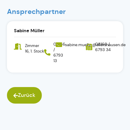
Ansprechpartner
Sabine Müller
08166
08166 /
sabine.mueller@allershausen.de
Zimmer
/
6793 34
16, 1. Stock
6793
13
Zurück