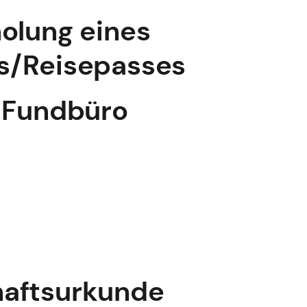
olung eines
s/Reisepasses
m Fundbüro
haftsurkunde