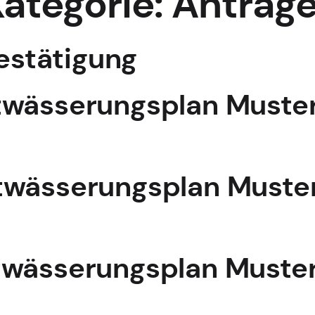
ategorie:
Anträg
stätigung
twässerungsplan Muste
twässerungsplan Muste
twässerungsplan Muste