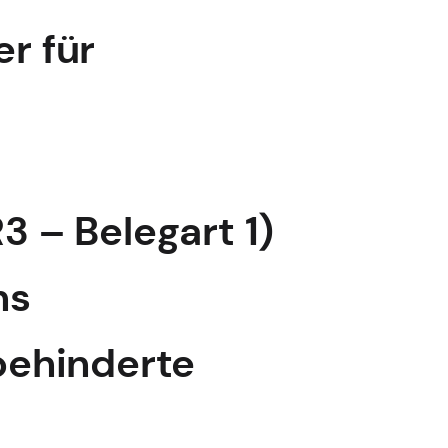
 für
 – Belegart 1)
ns
behinderte