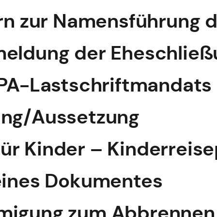
ern zur Namensführung 
meldung der Eheschließ
EPA-Lastschriftmandats
ung/Aussetzung
r Kinder – Kinderreise
 eines Dokumentes
migung zum Abbrennen