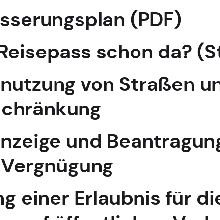
ässerungsplan (PDF)
Reisepass schon da? (S
rnutzung von Straßen u
schränkung
Anzeige und Beantragung
n Vergnügung
ng einer Erlaubnis für 