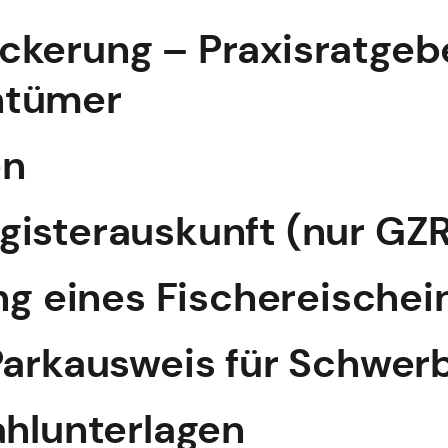
kerung – Praxisratgeber
tümer
en
isterauskunft (nur GZR3
ng eines Fischereischei
Parkausweis für Schwer
ahlunterlagen