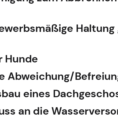
gewerbsmäßige Haltung 
ür Hunde
rte Abweichung/Befreiun
sbau eines Dachgescho
luss an die Wasservers