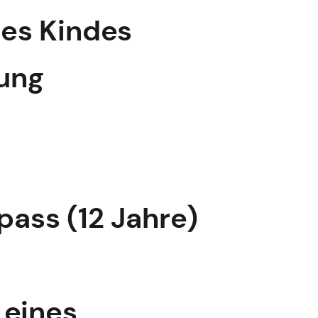
des Kindes
ung
pass (12 Jahre)
 eines