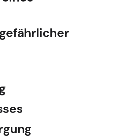
gefährlicher
g
sses
orgung